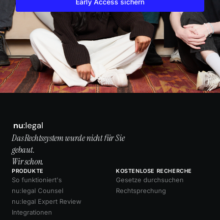
Early Access sichern
Das Rechtssystem wurde nicht für Sie
gebaut.
Wir schon.
PRODUKTE
KOSTENLOSE RECHERCHE
So funktioniert's
Gesetze durchsuchen
nu:legal Counsel
Rechtsprechung
nu:legal Expert Review
Integrationen