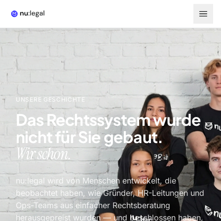
UNSERE GESCHICHTE
Das Rechtssystem wurde
nicht für Sie gebaut.
Wir schon.
nu:legal wird von Menschen entwickelt, die
beobachtet haben, wie Gründer, HR-Leitungen und
Ops-Teams aus einfacher Rechtsberatung
herausgepreist wurden — und beschlossen haben,