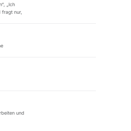
“, „Ich
 fragt nur,
ne
rbeiten und