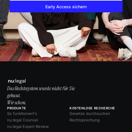
Early Access sichern
Das Rechtssystem wurde nicht für Sie
gebaut.
Wir schon.
PRODUKTE
KOSTENLOSE RECHERCHE
So funktioniert's
Gesetze durchsuchen
nu:legal Counsel
Rechtsprechung
nu:legal Expert Review