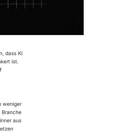
, dass KI
ert ist.
f
n weniger
e Branche
inner aus
setzen