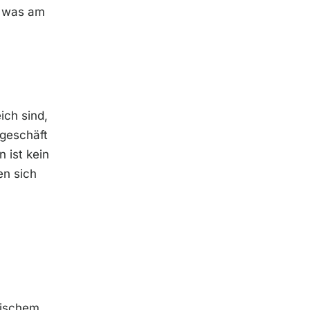
, was am
ich sind,
ngeschäft
 ist kein
en sich
hischem