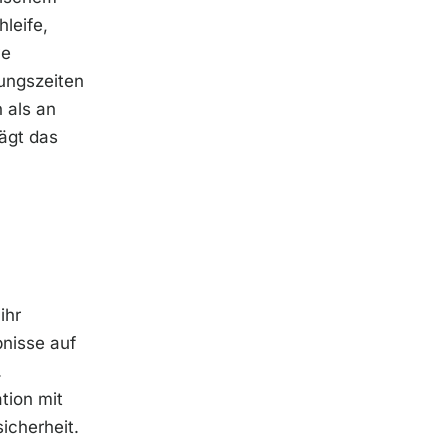
leife,
ve
ungszeiten
 als an
rägt das
ihr
bnisse auf
.
tion mit
icherheit.