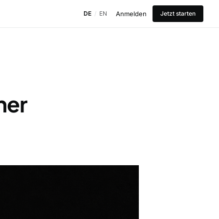
Anmelden
DE
/
EN
Jetzt starten
ner