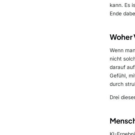
kann. Es 
Ende dabe
Woher 
Wenn man s
nicht solc
darauf auf
Gefühl, m
durch str
Drei diese
Mensche
KI-Ergebn