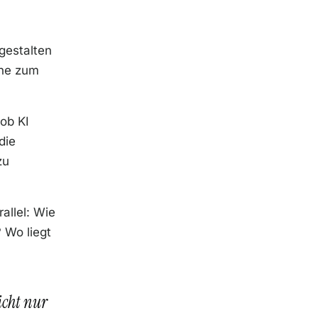
 gestalten
nne zum
 ob KI
die
zu
allel: Wie
 Wo liegt
icht nur