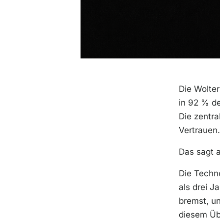
Die Wolte
in 92 % de
Die zentra
Vertrauen.
Das sagt a
Die Techno
als drei 
bremst, u
diesem Übe