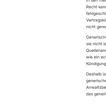
In den mei
Recht kann
fehlgeschl
Vertragskl
nicht gere
Generische
sie nicht 
Quellenang
wie ein ec
Kündigungs
Deshalb is
generische
Anwaltsber
das gener