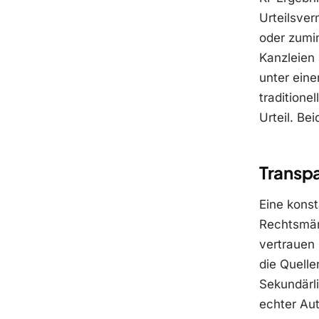
Urteilsve
oder zumin
Kanzleien
unter eine
traditione
Urteil. Bei
Transpa
Eine konst
Rechtsmär
vertrauen 
die Quelle
Sekundärli
echter Aut