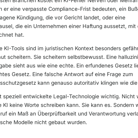
sten Branchen kostet ein KI-Fehler Nerven oder Mehrarb
 er eine verpasste Compliance-Frist bedeuten, ein Buß
agene Kündigung, die vor Gericht landet, oder eine
ausel, die ein Unternehmen einer Haftung aussetzt, mit 
chnet hat.
 KI-Tools sind im juristischen Kontext besonders gefährl
laut scheitern. Sie scheitern selbstbewusst. Eine halluzin
abe sieht aus wie eine echte. Ein erfundenes Gesetz li
htes Gesetz. Eine falsche Antwort auf eine Frage zum
schutzgesetz kann genauso autoritativ klingen wie die 
t speziell entwickelte Legal-Technologie wichtig. Nicht 
 KI keine Worte schreiben kann. Sie kann es. Sondern w
uf ein Maß an Überprüfbarkeit und Verantwortung verla
ische Modelle nicht gebaut wurden.