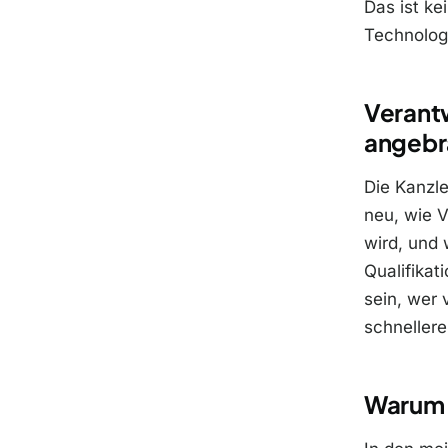
Das ist ke
Technolog
Verantw
angebr
Die Kanzle
neu, wie V
wird, und
Qualifikat
sein, wer 
schneller
Warum d