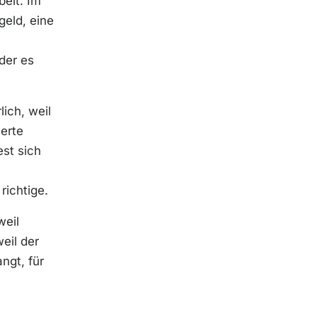
eit. Im
geld, eine
der es
ich, weil
ierte
est sich
richtige.
weil
eil der
ngt, für