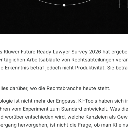
rs Kluwer Future Ready Lawyer Survey 2026 hat ergeben
r täglichen Arbeitsabläufe von Rechtsabteilungen verank
le Erkenntnis betraf jedoch nicht Produktivität. Sie betra
lles darüber, wo die Rechtsbranche heute steht.
logie ist nicht mehr der Engpass. KI-Tools haben sich i
Jahren vom Experiment zum Standard entwickelt. Was di
nd worüber entschieden wird, welche Kanzleien als Gew
rgang hervorgehen, ist nicht die Frage, ob man KI ein