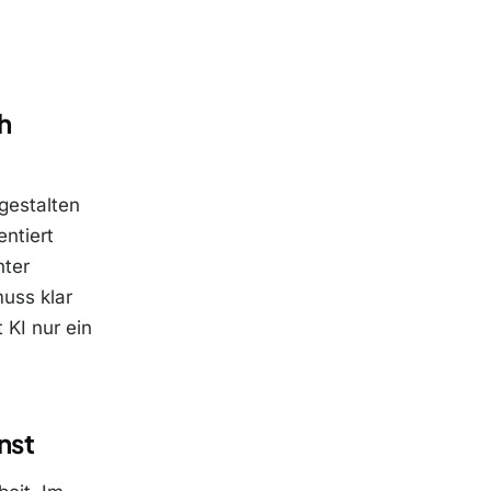
h
 gestalten
ntiert
hter
muss klar
 KI nur ein
nst