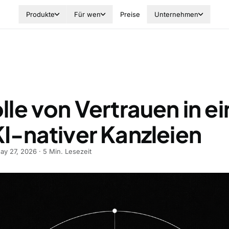
Produkte
Für wen
Preise
Unternehmen
lle von Vertrauen in ei
KI-nativer Kanzleien
ay 27, 2026
·
5
Min. Lesezeit